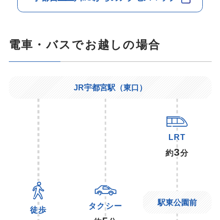
電車・バスでお越しの場合
JR宇都宮駅（東口）
LRT
3
約
分
駅東公園前
タクシー
徒歩