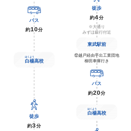
徒歩
4
約
分
バス
※大通り
10
約
分
みずほ銀行付近
東武駅前
⑫越戸経由平出工業団地
はくよう
白楊
高校
柳田車庫行き
バス
20
約
分
はくよう
白楊
高校
徒歩
3
約
分