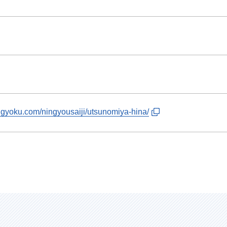
ugyoku.com/ningyousaiji/utsunomiya-hina/