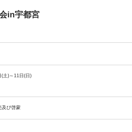
会in宇都宮
日(土)～11日(日)
売及び啓蒙